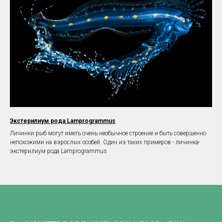
Экстерилиум рода Lamprogrammus
Личинки рыб могут иметь очень необычное строение и быть совершенно
непохожими на взрослых особей. Один из таких примеров - личинка-
экстерилиум рода Lamprogrammus