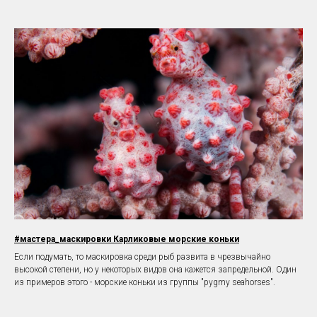
#мастера_маскировки Карликовые морские коньки
Если подумать, то маскировка среди рыб развита в чрезвычайно
высокой степени, но у некоторых видов она кажется запредельной. Один
из примеров этого - морские коньки из группы "pygmy seahorses".