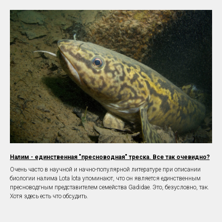
Налим - единственная "пресноводная" треска. Все так очевидно?
Очень часто в научной и начно-популярной литературе при описании
биологии налима Lota lota упоминают, что он является единственным
пресноводгным представителем семейства Gadidae. Это, безусловно, так.
Хотя здесь есть что обсудить.