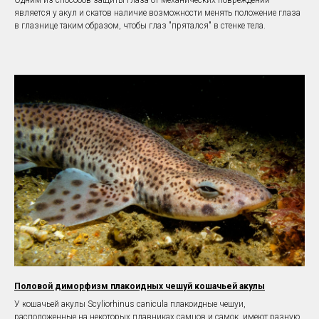
Одним из способов защиты глаза от механических повреждений
является у акул и скатов наличие возможности менять положение глаза
в глазнице таким образом, чтобы глаз "прятался" в стенке тела.
Половой диморфизм плакоидных чешуй кошачьей акулы
У кошачьей акулы Scyliorhinus canicula плакоидные чешуи,
расположенные на некоторых плавниках самцов и самок, имеют разную