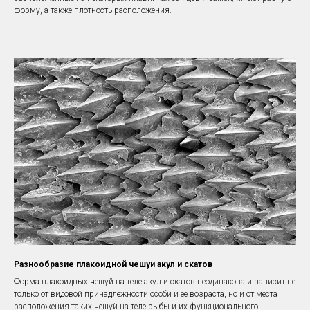
форму, а также плотность расположения.
Разнообразие плакоидной чешуи акул и скатов
Форма плакоидных чешуй на теле акул и скатов неодинакова и зависит не
только от видовой принадлежности особи и ее возраста, но и от места
расположения таких чешуй на теле рыбы и их функционального