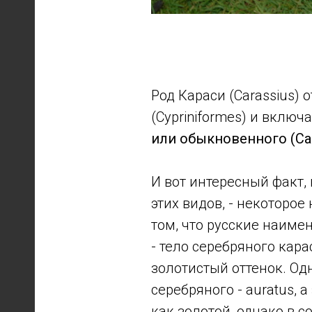
Род Караси (Carassius) 
(Cypriniformes) и включа
или обыкновенного (Cara
И вот интересный факт,
этих видов, - некоторое
том, что русские наиме
- тело серебряного кара
золотистый оттенок. Од
серебряного - auratus, а
как золотой, однако в 