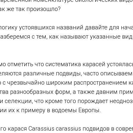
ак же так произошло?
 логику устоявшихся названий давайте для на
разберемся с тем, как называют указанные виды
о отметить что систематика карасей устоялась
ляются различные подвиды, часто описываемые
о с чрезвычайно широким распространением ка
тва разнообразных форм, а также давним прим
и селекции, что кроме того порождает неодно
ии их к примеру в водоемы Европы.
ого карася Сarassius carassius подвидов в совр