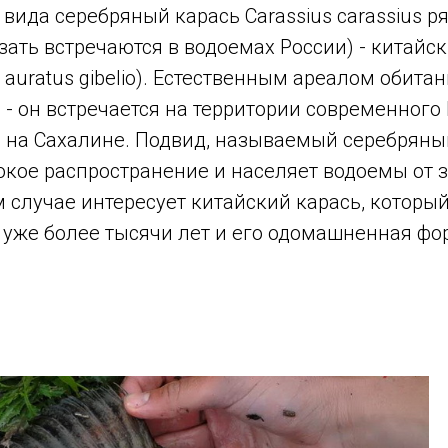
е вида серебряный карась Carassius carassius 
зать встречаются в водоемах России) - китайски
 auratus gibelio). Естественным ареалом обита
- он встречается на территории современного 
ь на Сахалине. Подвид, называемый серебряны
кое распространение и населяет водоемы от 
м случае интересует китайский карась, котор
уже более тысячи лет и его одомашненная фо