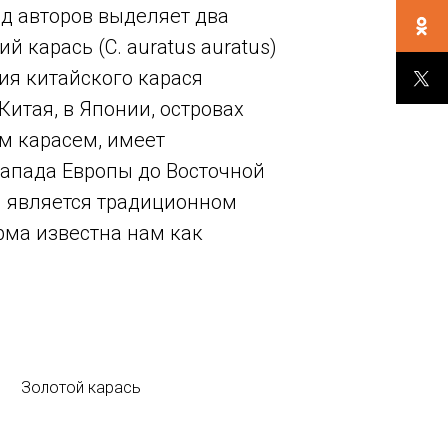
ряд авторов выделяет два
й карась (C. auratus auratus)
ния китайского карася
Китая, в Японии, островах
м карасем, имеет
запада Европы до Восточной
ый является традиционном
рма известна нам как
Золотой карась