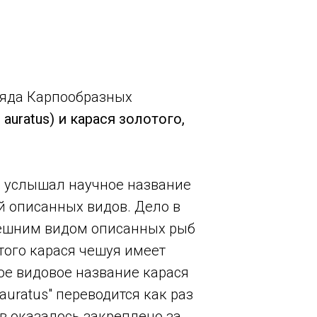
тряда Карпообразных
 auratus) и карася золотого,
е услышал научное название
ий описанных видов. Дело в
внешним видом описанных рыб
отого карася чешуя имеет
ое видовое название карася
"auratus" переводится как раз
в оказалось закреплено за