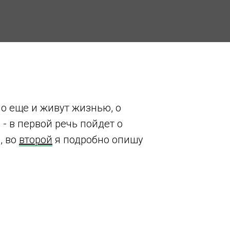
о еще и живут жизнью, о
 - в первой речь пойдет о
, во
второй
я подробно опишу