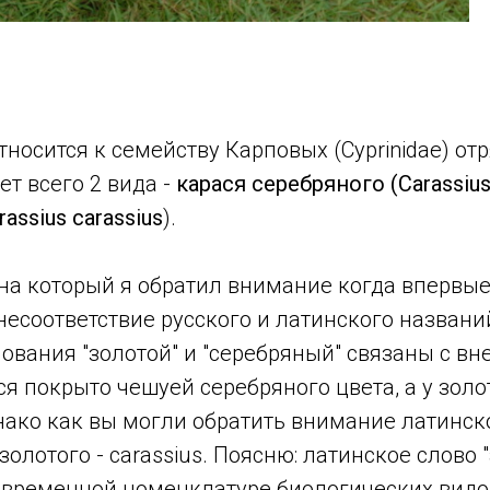
относится к семейству Карповых (Cyprinidae) о
ет всего 2 вида -
карася серебряного (Carassius
ssius carassius
).
 на который я обратил внимание когда впервы
 несоответствие русского и латинского назван
нования "золотой" и "серебряный" связаны с 
ся покрыто чешуей серебряного цвета, а у зол
нако как вы могли обратить внимание латинск
 золотого - carassius. Поясню: латинское слово 
современной номенклатуре биологических видо